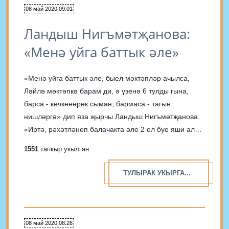
08 май 2020 09:01
Ландыш Нигъмәтҗанова:
«Менә уйга баттык әле»
«Менә уйга баттык әле, быел мәктәпләр ачылса,
Ләйлә мәктәпкә барам ди, ә үзенә 6 тулды гына,
барса - кечкенәрәк сыман, бармаса - тагын
нишләргә» дип яза җырчы Ландыш Нигъмәтҗанова.
«Иртә, рәхәтләнеп балачакта әле 2 ел буе яши ала,
мин улымны 6 яшьтә бирдем, балакаем тилмерде,
1551
тапкыр укылган
гел җәллим үзен иртә бирдем»;...
ТУЛЫРАК УКЫРГА...
08 май 2020 08:26