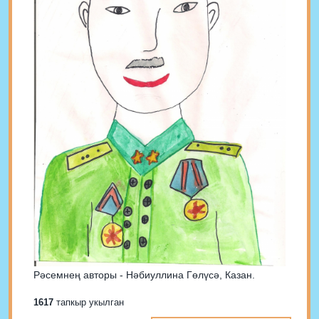
Рәсемнең авторы - Нәбиуллина Гөлүсә, Казан.
1617
тапкыр укылган