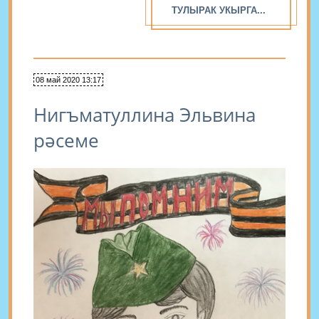
ТУЛЫРАК УКЫРГА...
08 май 2020 13:17
Нигъматуллина Эльвина
рәсеме