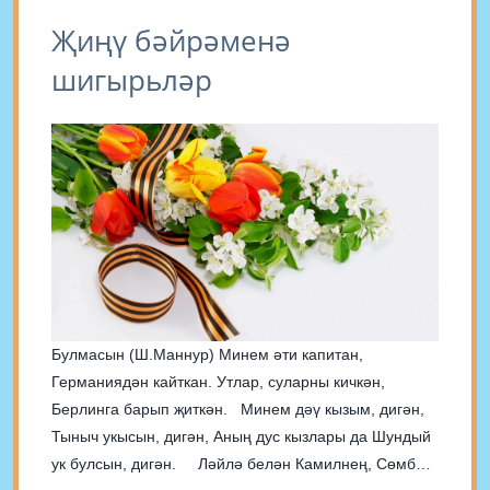
Җиңү бәйрәменә
шигырьләр
Булмасын (Ш.Маннур) Минем әти капитан,
Германиядән кайткан. Утлар, суларны кичкән,
Берлинга барып җиткән. Минем дәү кызым, дигән,
Тыныч укысын, дигән, Аның дус кызлары да Шундый
ук булсын, дигән. Ләйлә белән Камилнең, Сөмбел