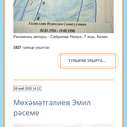
Рәсемнең авторы - Сабриева Нияра, 7 яшь, Казан.
1827
тапкыр укылган
ТУЛЫРАК УКЫРГА...
08 май 2020 14:12
Мөхәмәтгалиев Эмил
рәсеме