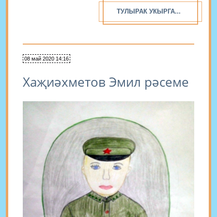
ТУЛЫРАК УКЫРГА...
08 май 2020 14:16
Хаҗиәхметов Эмил рәсеме