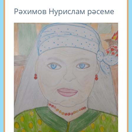
Рәхимов Нурислам рәсеме