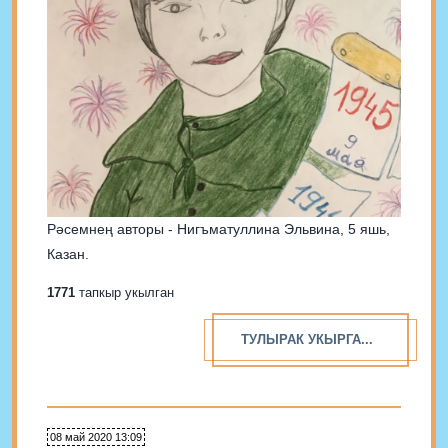
Рәсемнең авторы - Нигъматуллина Эльвина, 5 яшь,
Казан.
1771
тапкыр укылган
ТУЛЫРАК УКЫРГА...
08 май 2020 13:09