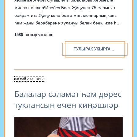
хезмәткәрләре! Сугыш елы балалары! Хөрмәтле
милләттәшләр!Илебез Бөек Җиңүнең 75 еллыгын
бәйрәм итә.Җиңү көне безгә миллионнарның каны
һәм җаны бә­рабәренә яулануы белән бөек, изге һәм
кадерле. Сугыш тәмамланганга 75 ел үтсә дә, хәтер
1586
тапкыр укылган
яши, хәтер мәңгелек. Ватан өчен дәһшәтле көрәштә
кан койган ветераннарның яралары да...
ТУЛЫРАК УКЫРГА...
08 май 2020 10:12
Балалар сәламәт һәм дөрес
туклансын өчен киңәшләр