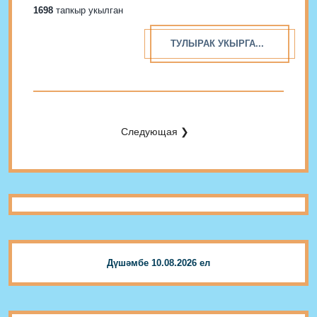
белән Наилнең Әтисе дә сугышкан, Безнең өчен
1698
тапкыр укылган
тырышкан. Алар бергә йөргәннәр, Бергә-бергә
җиңгәннәр....
ТУЛЫРАК УКЫРГА...
Следующая ❯
Дүшәмбе 10.08.2026 ел