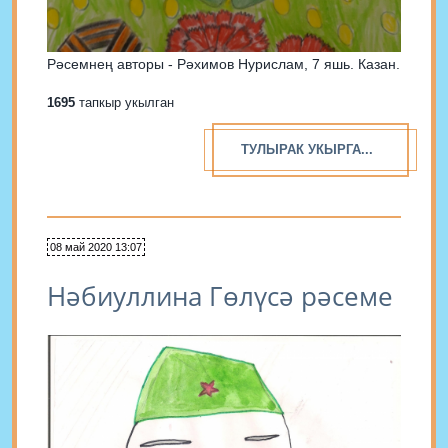
Рәсемнең авторы - Рәхимов Нурислам, 7 яшь. Казан.
1695
тапкыр укылган
ТУЛЫРАК УКЫРГА...
08 май 2020 13:07
Нәбиуллина Гөлүсә рәсеме