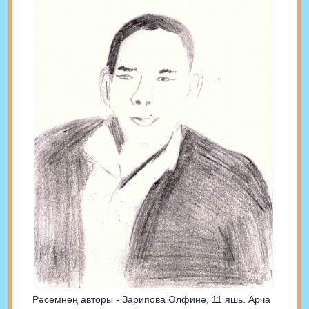
Рәсемнең авторы - Зарипова Әлфинә, 11 яшь. Арча