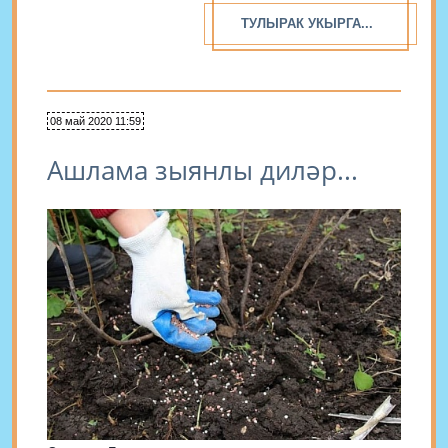
ТУЛЫРАК УКЫРГА...
08 май 2020 11:59
Ашлама зыянлы диләр...