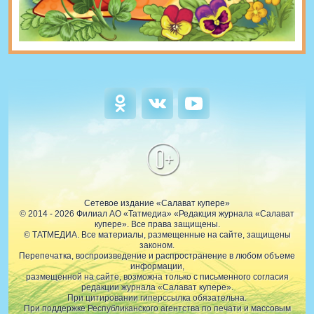
0+
Сетевое издание «Салават купере»
© 2014 - 2026 Филиал АО «Татмедиа» «Редакция журнала «Салават
купере». Все права защищены.
© ТАТМЕДИА. Все материалы, размещенные на сайте, защищены
законом.
Перепечатка, воспроизведение и распространение в любом объеме
информации,
размещенной на сайте, возможна только с письменного согласия
редакции журнала «Салават купере».
При цитировании гиперссылка обязательна.
При поддержке Республиканского агентства по печати и массовым