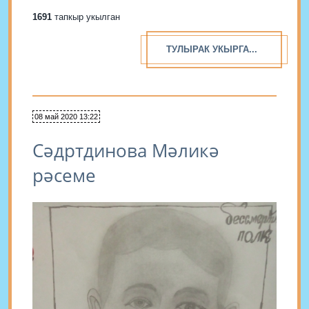
1691
тапкыр укылган
ТУЛЫРАК УКЫРГА...
08 май 2020 13:22
Сәдртдинова Мәликә
рәсеме