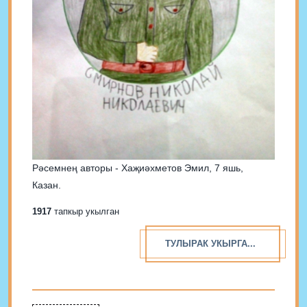
Рәсемнең авторы - Хаҗиәхметов Эмил, 7 яшь,
Казан.
1917
тапкыр укылган
ТУЛЫРАК УКЫРГА...