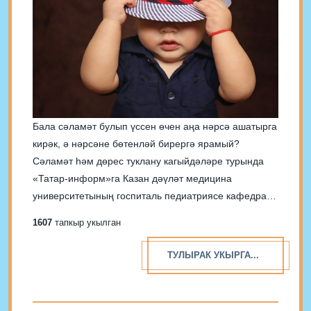
Бала сәламәт булып үссен өчен аңа нәрсә ашатырга
кирәк, ә нәрсәне бөтенләй бирергә ярамый?
Сәламәт һәм дөрес туклану кагыйдәләре турында
«Татар-информ»га Казан дәүләт медицина
университетының госпиталь педиатриясе кафедрасы
профессоры, Балалар Республика клиник
1607
тапкыр укылган
шифаханәсе табибы Наталья Рылова сөйләде. 1
киңәш. Кимендә бер яшькә кадәр күкрәк сөте имезү
ТУЛЫРАК УКЫРГА...
Хәзер күпләр бала үсешендә,...