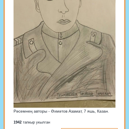
Рәсемнең авторы - Әхмәтов Азамат, 7 яшь, Казан.
1942
тапкыр укылган