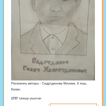
Рәсемнең авторы - Сәдртдинова Мәликә, 6 яшь,
Казан.
1737
тапкыр укылган