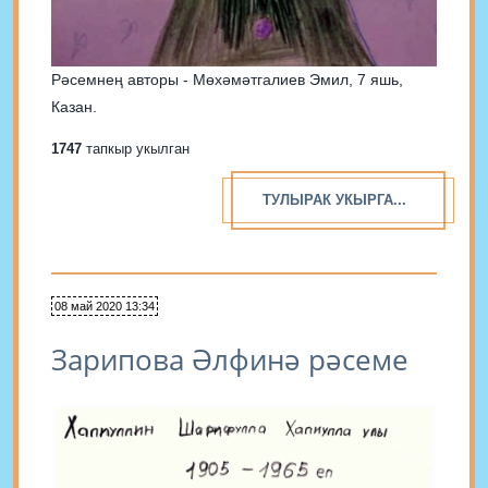
Рәсемнең авторы - Мөхәмәтгалиев Эмил, 7 яшь,
Казан.
1747
тапкыр укылган
ТУЛЫРАК УКЫРГА...
08 май 2020 13:34
Зарипова Әлфинә рәсеме