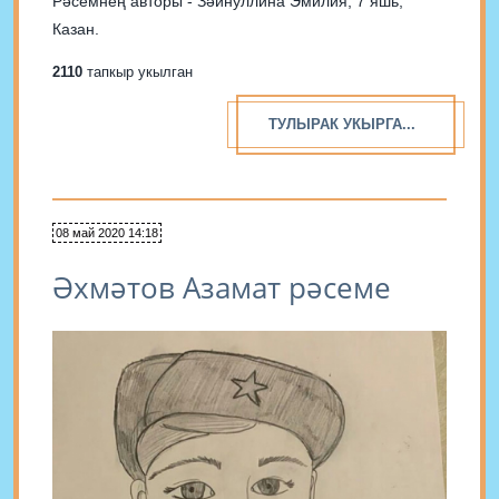
Рәсемнең авторы - Зәйнуллина Эмилия, 7 яшь,
Казан.
2110
тапкыр укылган
ТУЛЫРАК УКЫРГА...
08 май 2020 14:18
Әхмәтов Азамат рәсеме