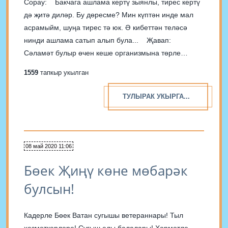
Сорау: Бакчага ашлама кертү зыянлы, тирес кертү
дә җитә диләр. Бу дөресме? Мин күптән инде мал
асрамыйм, шуңа тирес тә юк. Ә кибеттән теләсә
нинди ашлама сатып алып була... Җавап:
Сәламәт булыр өчен кеше организмына төрле
витаминнар кирәккән кебек, бакчада үсүче җиләк-
1559
тапкыр укылган
җимеш агачларына һәм куакларга, яшелчәләргә
һәм...
ТУЛЫРАК УКЫРГА...
08 май 2020 11:06
Бөек Җиңү көне мөбарәк
булсын!
Кадерле Бөек Ватан сугышы ветераннары! Тыл