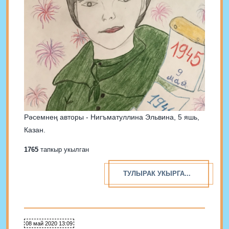
Рәсемнең авторы - Нигъматуллина Эльвина, 5 яшь,
Казан.
1765
тапкыр укылган
ТУЛЫРАК УКЫРГА...
08 май 2020 13:09