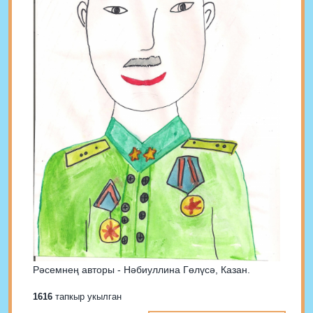
Рәсемнең авторы - Нәбиуллина Гөлүсә, Казан.
1616
тапкыр укылган