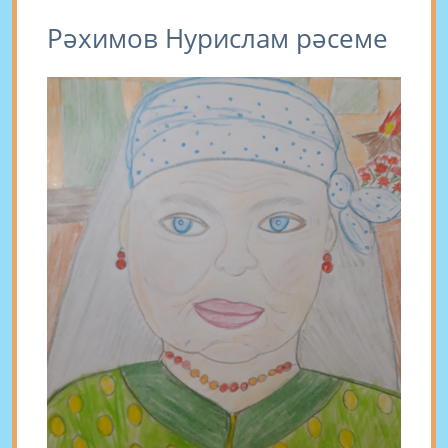
Рәхимов Нурислам рәсеме