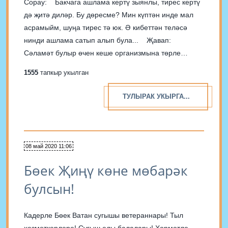
Сорау: Бакчага ашлама кертү зыянлы, тирес кертү
дә җитә диләр. Бу дөресме? Мин күптән инде мал
асрамыйм, шуңа тирес тә юк. Ә кибеттән теләсә
нинди ашлама сатып алып була... Җавап:
Сәламәт булыр өчен кеше организмына төрле
витаминнар кирәккән кебек, бакчада үсүче җиләк-
1555
тапкыр укылган
җимеш агачларына һәм куакларга, яшелчәләргә
һәм...
ТУЛЫРАК УКЫРГА...
08 май 2020 11:06
Бөек Җиңү көне мөбарәк
булсын!
Кадерле Бөек Ватан сугышы ветераннары! Тыл