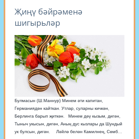
Җиңү бәйрәменә
шигырьләр
Булмасын (Ш.Маннур) Минем әти капитан,
Германиядән кайткан. Утлар, суларны кичкән,
Берлинга барып җиткән. Минем дәү кызым, дигән,
Тыныч укысын, дигән, Аның дус кызлары да Шундый
ук булсын, дигән. Ләйлә белән Камилнең, Сөмбел