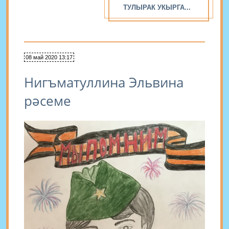
ТУЛЫРАК УКЫРГА...
08 май 2020 13:17
Нигъматуллина Эльвина
рәсеме