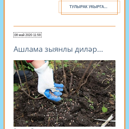
ТУЛЫРАК УКЫРГА...
08 май 2020 11:59
Ашлама зыянлы диләр...