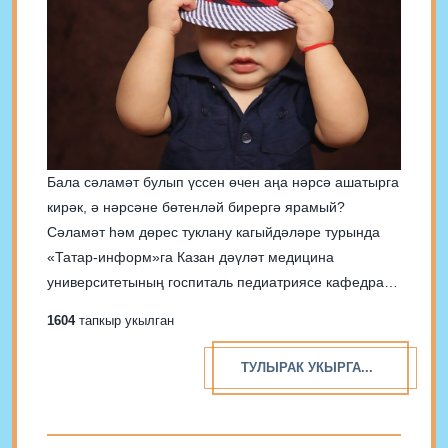
Бала сәламәт булып үссен өчен аңа нәрсә ашатырга
кирәк, ә нәрсәне бөтенләй бирергә ярамый?
Сәламәт һәм дөрес туклану кагыйдәләре турында
«Татар-информ»га Казан дәүләт медицина
университетының госпиталь педиатриясе кафедрасы
профессоры, Балалар Республика клиник
1604
тапкыр укылган
шифаханәсе табибы Наталья Рылова сөйләде. 1
киңәш. Кимендә бер яшькә кадәр күкрәк сөте имезү
ТУЛЫРАК УКЫРГА...
Хәзер күпләр бала үсешендә,...