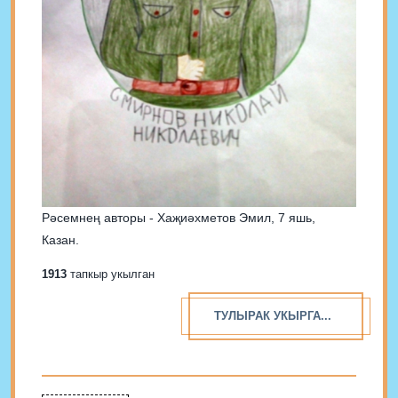
Рәсемнең авторы - Хаҗиәхметов Эмил, 7 яшь,
Казан.
1913
тапкыр укылган
ТУЛЫРАК УКЫРГА...