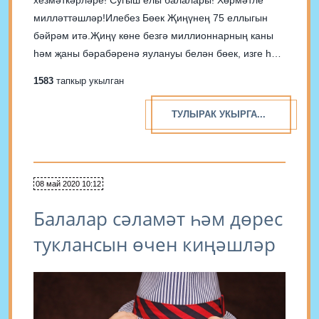
хезмәткәрләре! Сугыш елы балалары! Хөрмәтле
милләттәшләр!Илебез Бөек Җиңүнең 75 еллыгын
бәйрәм итә.Җиңү көне безгә миллионнарның каны
һәм җаны бә­рабәренә яулануы белән бөек, изге һәм
кадерле. Сугыш тәмамланганга 75 ел үтсә дә, хәтер
1583
тапкыр укылган
яши, хәтер мәңгелек. Ватан өчен дәһшәтле көрәштә
кан койган ветераннарның яралары да...
ТУЛЫРАК УКЫРГА...
08 май 2020 10:12
Балалар сәламәт һәм дөрес
туклансын өчен киңәшләр