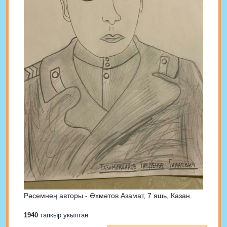
Рәсемнең авторы - Әхмәтов Азамат, 7 яшь, Казан.
1940
тапкыр укылган