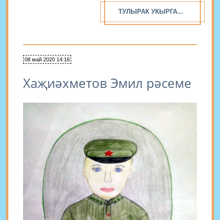
ТУЛЫРАК УКЫРГА...
08 май 2020 14:16
Хаҗиәхметов Эмил рәсеме