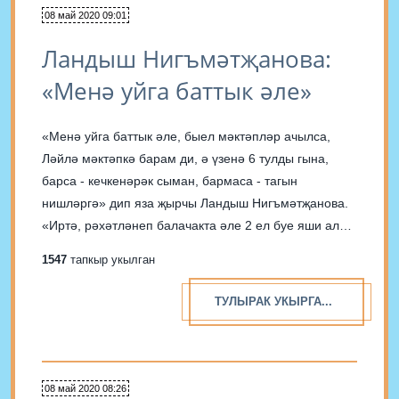
08 май 2020 09:01
Ландыш Нигъмәтҗанова:
«Менә уйга баттык әле»
«Менә уйга баттык әле, быел мәктәпләр ачылса,
Ләйлә мәктәпкә барам ди, ә үзенә 6 тулды гына,
барса - кечкенәрәк сыман, бармаса - тагын
нишләргә» дип яза җырчы Ландыш Нигъмәтҗанова.
«Иртә, рәхәтләнеп балачакта әле 2 ел буе яши ала,
мин улымны 6 яшьтә бирдем, балакаем тилмерде,
1547
тапкыр укылган
гел җәллим үзен иртә бирдем»;...
ТУЛЫРАК УКЫРГА...
08 май 2020 08:26