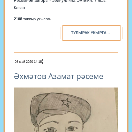
Рәсемнең авторы - Зәйнуллина Эмилия, 7 яшь,
Казан.
2108
тапкыр укылган
ТУЛЫРАК УКЫРГА...
08 май 2020 14:18
Әхмәтов Азамат рәсеме