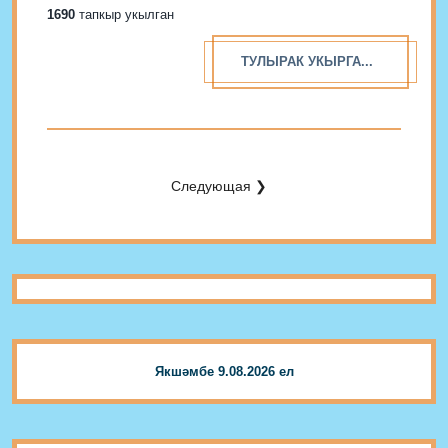
белән Наилнең Әтисе дә сугышкан, Безнең өчен
1690
тапкыр укылган
тырышкан. Алар бергә йөргәннәр, Бергә-бергә
җиңгәннәр....
ТУЛЫРАК УКЫРГА...
Следующая ❯
Якшәмбе 9.08.2026 ел