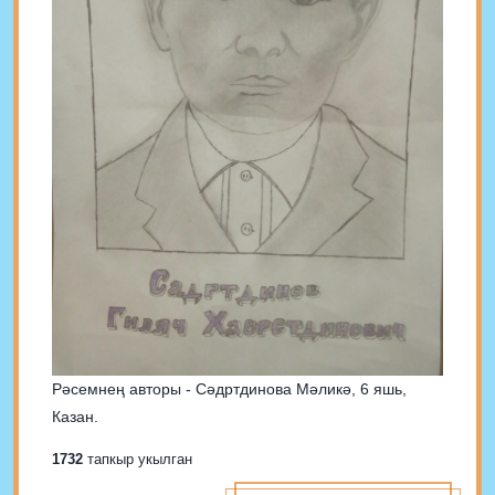
Рәсемнең авторы - Сәдртдинова Мәликә, 6 яшь,
Казан.
1732
тапкыр укылган