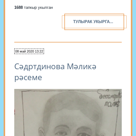
1688
тапкыр укылган
ТУЛЫРАК УКЫРГА...
08 май 2020 13:22
Сәдртдинова Мәликә
рәсеме