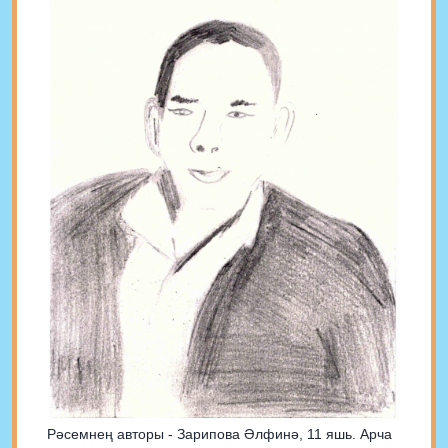
Рәсемнең авторы - Зарипова Әлфинә, 11 яшь. Арча