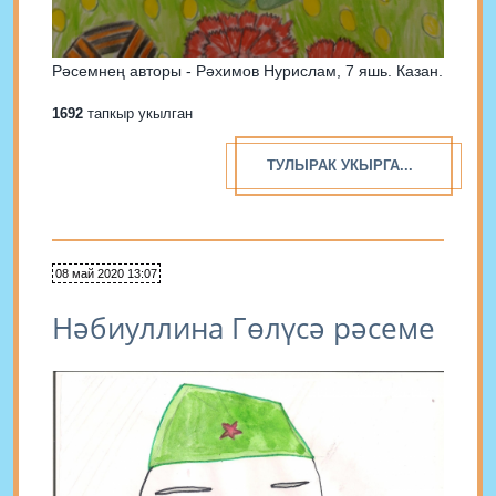
Рәсемнең авторы - Рәхимов Нурислам, 7 яшь. Казан.
1692
тапкыр укылган
ТУЛЫРАК УКЫРГА...
08 май 2020 13:07
Нәбиуллина Гөлүсә рәсеме