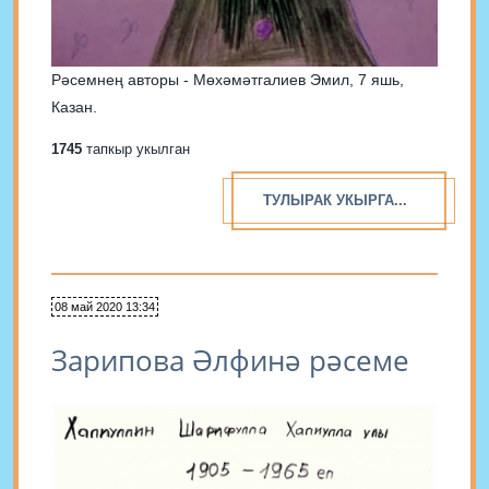
Рәсемнең авторы - Мөхәмәтгалиев Эмил, 7 яшь,
Казан.
1745
тапкыр укылган
ТУЛЫРАК УКЫРГА...
08 май 2020 13:34
Зарипова Әлфинә рәсеме