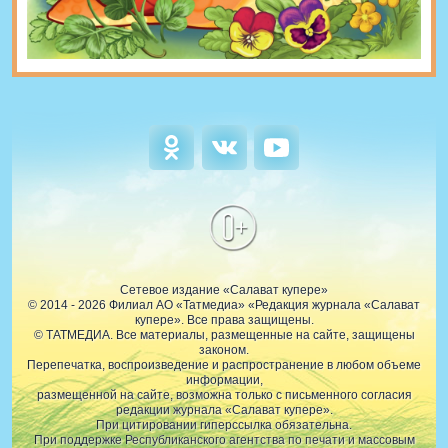
0+
Сетевое издание «Салават купере»
© 2014 - 2026 Филиал АО «Татмедиа» «Редакция журнала «Салават
купере». Все права защищены.
© ТАТМЕДИА. Все материалы, размещенные на сайте, защищены
законом.
Перепечатка, воспроизведение и распространение в любом объеме
информации,
размещенной на сайте, возможна только с письменного согласия
редакции журнала «Салават купере».
При цитировании гиперссылка обязательна.
При поддержке Республиканского агентства по печати и массовым